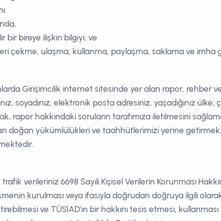
ı.
ında,
bir bireye ilişkin bilgiyi; ve
ni geri çekme, ulaşma, kullanma, paylaşma, saklama ve imha gi
arda Girişimcilik internet sitesinde yer alan rapor, rehber ve 
ınız, soyadınız, elektronik posta adresiniz, yaşadığınız ülke,
pmak, rapor hakkındaki soruların tarafımıza iletilmesini sağlam
attan doğan yükümlülükleri ve taahhütlerimizi yerine getirmek,
emektedir.
iz, trafik verileriniz 6698 Sayılı Kişisel Verilerin Korunması H
menin kurulması veya ifasıyla doğrudan doğruya ilgili olarak
irebilmesi ve TÜSİAD’ın bir hakkını tesis etmesi, kullanması