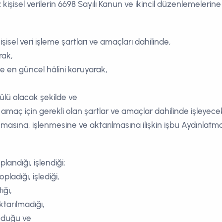
z kişisel verilerin 6698 Sayılı Kanun ve ikincil düzenlemeleri
 kişisel veri işleme şartları ve amaçları dahilinde,
rak,
 ve en güncel hâlini koruyarak,
lçülü olacak şekilde ve
 amaç için gerekli olan şartlar ve amaçlar dahilinde işleyecek
anmasına, işlenmesine ve aktarılmasına ilişkin işbu Aydınlat
landığı, işlendiği;
pladığı, işlediği,
ığı,
aktarılmadığı,
oruduğu ve