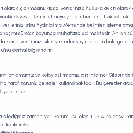
rı olarak işlenmesini, kişisel verilerinize hukuka aykırı olarak 
lik düzeyini temin etmeye yönelik her türlü fiziksel, tekni
l verileriniz, işbu Aydınlatma Metni’nde belirtilen işleme ama
anaşımı süreleri boyunca muhafaza edilmektedir. Anılan sür
 kişisel verilerinizi siler, yok eder veya anonim hale getiri
u’nu derhal bilgilendirir.
arını anlamamız ve kolaylaştırmamız için İnternet Sitesi’nde bi
 birinci taraf zorunlu çerezler kullanılmaktadır. Bu çerezler arac
eyebilirsiniz.
 dilediğiniz zaman Veri Sorumlusu olan TÜSİAD’a başvurarak
en katılımcılar,