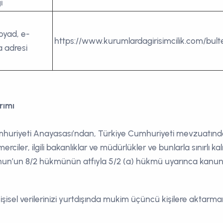
i
oyad, e-
https://www.kurumlardagirisimcilik.com/bult
a adresi
arımı
iye Cumhuriyeti Anayasası’ndan, Türkiye Cumhuriyeti mevzuatı
rciler, ilgili bakanlıklar ve müdürlükler ve bunlarla sınırlı ka
un’un 8/2 hükmünün atfıyla 5/2 (a) hükmü uyarınca kanun ger
ğı kişisel verilerinizi yurtdışında mukim üçüncü kişilere akta