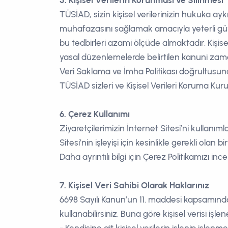
5. Kişisel Verilerin Korunması ve Silinmesi
TÜSİAD, sizin kişisel verilerinizin hukuka aykı
muhafazasını sağlamak amacıyla yeterli güven
bu tedbirleri azami ölçüde almaktadır. Kişise
yasal düzenlemelerde belirtilen kanuni zam
Veri Saklama ve İmha Politikası doğrultusunda
TÜSİAD sizleri ve Kişisel Verileri Koruma Kurul
6. Çerez Kullanımı
Ziyaretçilerimizin İnternet Sitesi’ni kullanıml
Sitesi’nin işleyişi için kesinlikle gerekli olan
Daha ayrıntılı bilgi için Çerez Politikamızı incel
7. Kişisel Veri Sahibi Olarak Haklarınız
6698 Sayılı Kanun’un 11. maddesi kapsamında
kullanabilirsiniz. Buna göre kişisel verisi işlen