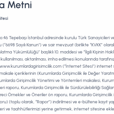
a Metni
itesi
:46 Tepebaşı İstanbul adresinde kurulu Türk Sanayicileri ve
 (“6698 Sayılı Kanun") ve sair mevzuat (birlikte “KVKK” olarak
tma Yükümlülüğü” başlıklı 10. maddesi ve “İlgili Kişinin Hakla
 kullanılması, aktarılması, imha edilmesi konularında tarafın
/www.kurumlardagirisimcilik.com (“İnternet Sitesi”) internet sit
 makale içeriklerinin (Kurumlarda Girişimcilik ile Değer Yar
umlarda Girişimcilik Yönetimi ve Yöntemleri makalesi, Kuruml
i raporu, Kurumlarda Girişimcilik ile Sürdürülebilirliği Sağla
reci Örnekler ve Öneriler ön raporu, Kurumlarda Girişimcilik
u) (toplu olarak, “Rapor”) indirilmesi ve e-bültene kayıt yaptı
i ve taahhütlerimizi yerine getirmek, internet sitesine ekle