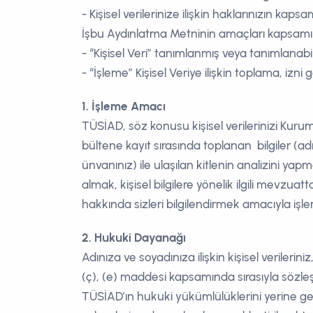
- Kişisel verilerinize ilişkin haklarınızın kapsam
İşbu Aydınlatma Metninin amaçları kapsam
- “Kişisel Veri” tanımlanmış veya tanımlanabilir 
- “İşleme” Kişisel Veriye ilişkin toplama, iz
1. İşleme Amacı
TÜSİAD, söz konusu kişisel verilerinizi Kuruml
bültene kayıt sırasında toplanan bilgiler (ad
ünvanınız) ile ulaşılan kitlenin analizini ya
almak, kişisel bilgilere yönelik ilgili mevzu
hakkında sizleri bilgilendirmek amacıyla işl
2. Hukuki Dayanağı
Adınıza ve soyadınıza ilişkin kişisel verilerin
(ç), (e) maddesi kapsamında sırasıyla sözleş
TÜSİAD’ın hukuki yükümlülüklerini yerine get