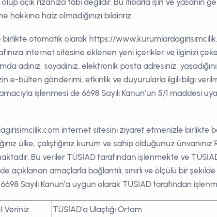
lup açık rızanıza tabi değildir. Bu itibarla işin ve yasanın 
me hakkına haiz olmadığınızı bildiririz.
le birlikte otomatik olarak https://www.kurumlardagirisimcilik
afınıza internet sitesine eklenen yeni içerikler ve ilginizi çek
mda adınız, soyadınız, elektronik posta adresiniz, yaşadığını
zin e-bülten gönderimi, etkinlik ve duyurularla ilgili bilgi veri
k amacıyla işlenmesi de 6698 Sayılı Kanun’un 5/1 maddesi uy
simcilik.com internet sitesini ziyaret etmenizle birlikte baş
dığınız ülke, çalıştığınız kurum ve sahip olduğunuz ünvanı
nmaktadır. Bu veriler TÜSİAD tarafından işlenmekte ve TÜSİ
nde açıklanan amaçlarla bağlantılı, sınırlı ve ölçülü bir şekilde
6698 Sayılı Kanun’a uygun olarak TÜSİAD tarafından işlenm
el Veriniz
TÜSİAD’a Ulaştığı Ortam