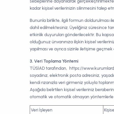
sebeplerine dayanılarak gerçekleştirilmekte o
kadar kişisel verilerinizin silinmesini talep et
Bununla birlikte, ilgili formun doldurulması i
dahil edilmektesiniz. Üyeliğiniz süresince tar
etkinlik duyuruları gönderilecektir. Bu kapsa
olduğunuz ünvanınıza ilişkin kişisel verilerini
yapılması ve ayrıca sizinle iletişime geçme
3. Veri Toplama Yöntemi
TÜSİAD tarafından, https://www.kurumlardagiri
soyadınız, elektronik posta adresiniz, yaşa
kendi rızanızla veri girmeniz yoluyla topla
Aşağıda belirtilen kişisel verileriniz beraberi
otomatik ve otomatik olmayan yöntemlerle 
Veri İşleyen
Kişis