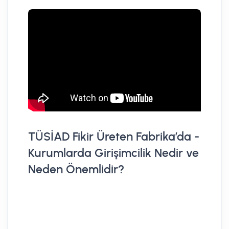
TÜSİAD Fikir Üreten Fabrika’da -
TÜ
Kurumlarda Girişimcilik Nedir ve
Ça
Neden Önemlidir?
Ka
HT