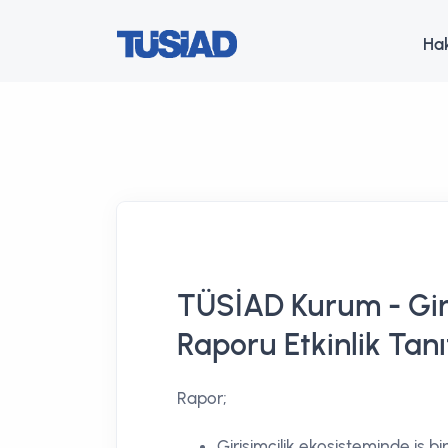
Ha
TÜSİAD Kurum - Giri
Raporu Etkinlik Tan
Rapor;
Girişimcilik ekosisteminde iş b