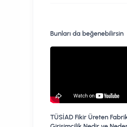
Bunları da beğenebilirsin
TÜSİAD Fikir Üreten Fabri
Girişimcilik Nedir ve Ned