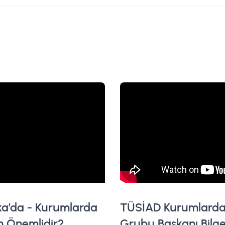
ka’da - Kurumlarda
TÜSİAD Kurumlarda G
en Önemlidir?
Grubu Başkanı Bilge 