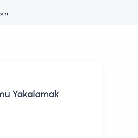
işim
yumu Yakalamak