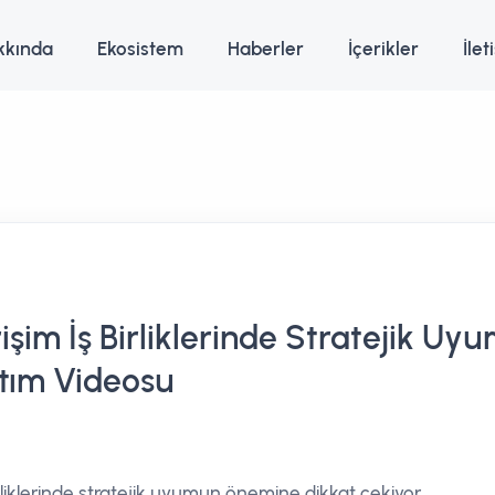
kkında
Ekosistem
Haberler
İçerikler
İlet
şim İş Birliklerinde Stratejik U
ıtım Videosu
irliklerinde stratejik uyumun önemine dikkat çekiyor.