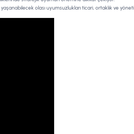
 yaşanabilecek olası uyumsuzlukları ticari, ortaklık ve yönetişi