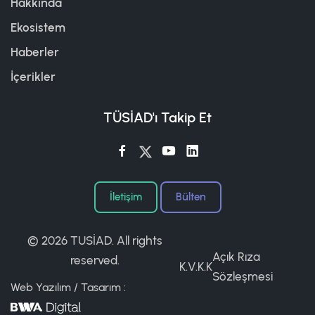
Hakkında
Ekosistem
Haberler
İçerikler
TÜSİAD'ı Takip Et
İletişim
Bülten
©
2026 TUSİAD. All rights
Açık Rıza
reserved.
K.V.K.K
Sözleşmesi
Web Yazılım / Tasarım :